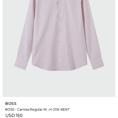
DR. VR
RAG &
MAISO
THEOR
BOTTE
BAO B
SELECCIONAR TALLE
BOSS
BOSS - Camisa Regular fit , H-JOE-KENT
USD
150