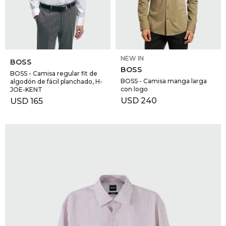
GOLDE
Trajes 
NEW ARRIVALS
Shorts
CANAD
SELECCIONAR TALLE
SELECCIONAR TALLE
NEW IN
BOSS
BOSS
HERN
BOSS - Camisa regular fit de
BOSS - Camisa manga larga
algodón de fácil planchado, H-
con logo
JOE-KENT
USD
240
USD
165
VALMO
DIESEL
AMI PA
MILLER