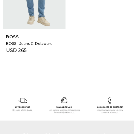
GOLDE
Trajes 
NEW ARRIVALS
Shorts
CANAD
SELECCIONAR TALLE
BOSS
HERN
BOSS - Jeans C-Delaware
USD
265
VALMO
DIESEL
AMI PA
MILLER