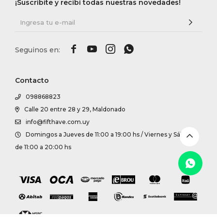
DR. VR
¡Suscribite y recibí todas nuestras novedades!
RAG &




MAISO
Contacto
THEOR
098868823
Calle 20 entre 28 y 29, Maldonado
BOTTE
info@fifthave.com.uy
Domingos a Jueves de 11:00 a 19:00 hs / Viernes y Sábados
BAO B
de 11:00 a 20:00 hs