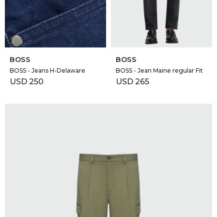
GOLDE
Trajes 
NEW ARRIVALS
Shorts
CANAD
SELECCIONAR TALLE
SELECCIONAR TALLE
BOSS
BOSS
HERN
BOSS - Jeans H-Delaware
BOSS - Jean Maine regular Fit
USD
250
USD
265
VALMO
DIESEL
AMI PA
MILLER