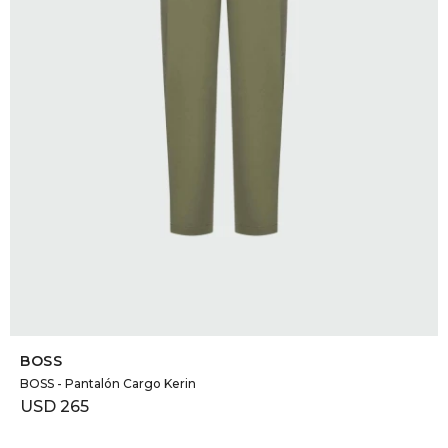
DR. VR
RAG &
MAISO
THEOR
BOTTE
BAO B
SELECCIONAR TALLE
BOSS
BOSS - Pantalón Cargo Kerin
USD
265