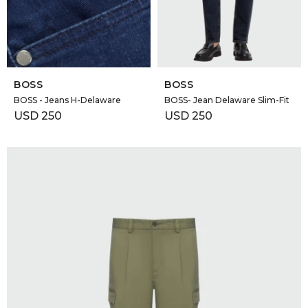
GOLDE
Trajes 
NEW ARRIVALS
Shorts
CANAD
SELECCIONAR TALLE
SELECCIONAR TALLE
BOSS
BOSS
HERN
BOSS - Jeans H-Delaware
BOSS- Jean Delaware Slim-Fit
USD
250
USD
250
VALMO
DIESEL
AMI PA
MILLER