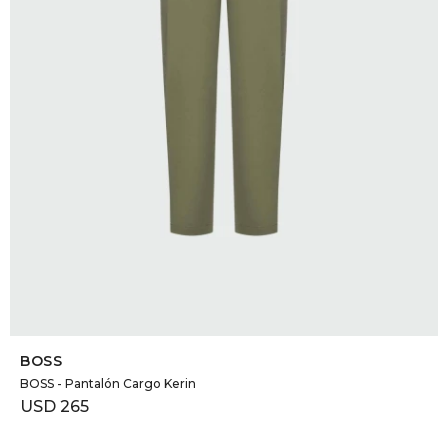
DR. VR
RAG &
MAISO
THEOR
BOTTE
BAO B
SELECCIONAR TALLE
BOSS
BOSS - Pantalón Cargo Kerin
USD
265