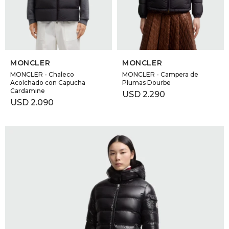
GOLDE
Trajes 
NEW ARRIVALS
Shorts
CANAD
SELECCIONAR TALLE
SELECCIONAR TALLE
MONCLER
MONCLER
HERN
MONCLER - Chaleco
MONCLER - Campera de
Acolchado con Capucha
Plumas Dourbe
Cardamine
USD
2.290
USD
2.090
VALMO
DIESEL
AMI PA
MILLER