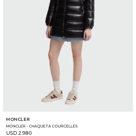
DR. VR
RAG &
MAISO
THEOR
BOTTE
BAO B
SELECCIONAR TALLE
MONCLER
MONCLER - CHAQUETA COURCELLES
USD
2.980