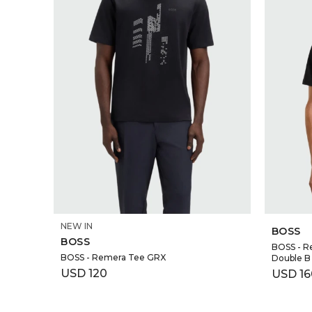
SELECCIONAR TALLE
NEW IN
BOSS
BOSS
BOSS - R
BOSS - Remera Tee GRX
Double B
USD
120
USD
16