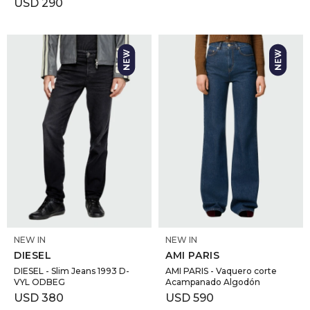
USD
290
SELECCIONAR TALLE
SELECCIONAR TALLE
NEW IN
NEW IN
DIESEL
AMI PARIS
DIESEL - Slim Jeans 1993 D-
AMI PARIS - Vaquero corte
VYL ODBEG
Acampanado Algodón
USD
380
USD
590