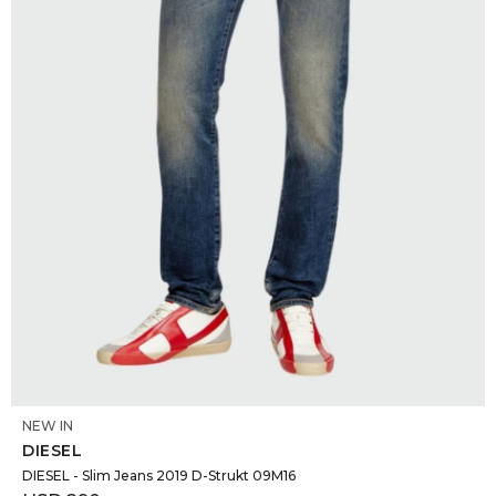
DR. VR
RAG &
MAISO
THEOR
BOTTE
BAO B
SELECCIONAR TALLE
NEW IN
DIESEL
DIESEL - Slim Jeans 2019 D-Strukt 09M16