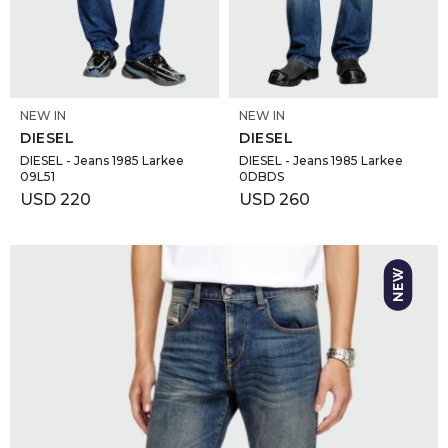
GOLDE
Trajes 
NEW ARRIVALS
Shorts
CANAD
SELECCIONAR TALLE
SELECCIONAR TALLE
NEW IN
NEW IN
DIESEL
DIESEL
HERN
DIESEL - Jeans 1985 Larkee
DIESEL - Jeans 1985 Larkee
09L51
0DBDS
USD
220
USD
260
VALMO
DIESEL
AMI PA
MILLER