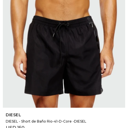
DR. VR
RAG &
MAISO
THEOR
BOTTE
BAO B
SELECCIONAR TALLE
DIESEL
DIESEL - Short de Baño Rio-41-D-Core -DIESEL
USD
150