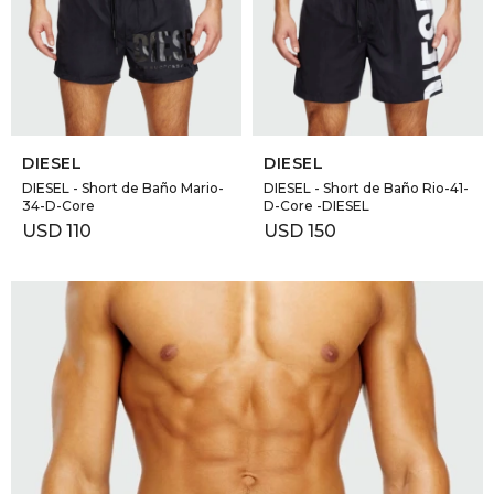
GOLDE
Trajes 
NEW ARRIVALS
Shorts
CANAD
SELECCIONAR TALLE
SELECCIONAR TALLE
HERN
DIESEL
DIESEL
DIESEL - Short de Baño Mario-
DIESEL - Short de Baño Rio-41-
34-D-Core
D-Core -DIESEL
VALMO
USD
110
USD
150
DIESEL
AMI PA
MILLER