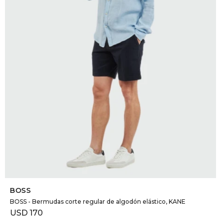
DR. VR
RAG &
MAISO
THEOR
BOTTE
BAO B
SELECCIONAR TALLE
BOSS
BOSS - Bermudas corte regular de algodón elástico, KANE
USD
170