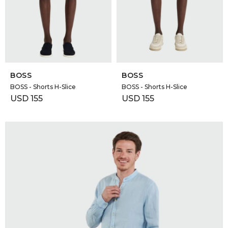
GOLDE
Trajes 
NEW ARRIVALS
Shorts
CANAD
SELECCIONAR TALLE
SELECCIONAR TALLE
HERN
BOSS
BOSS
BOSS - Shorts H-Slice
BOSS - Shorts H-Slice
USD
155
USD
155
VALMO
DIESEL
AMI PA
MILLER