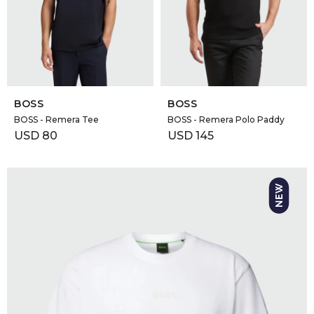
GOLDE
Trajes 
NEW ARRIVALS
Shorts
CANAD
SELECCIONAR TALLE
SELECCIONAR TALLE
HERN
BOSS
BOSS
BOSS - Remera Tee
BOSS - Remera Polo Paddy
USD
80
USD
145
VALMO
DIESEL
AMI PA
MILLER