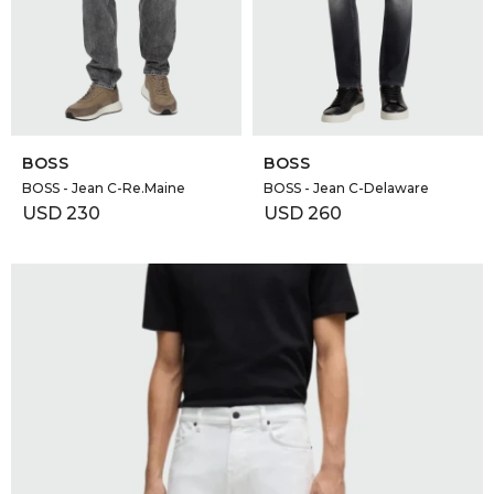
GOLDE
Trajes 
NEW ARRIVALS
Shorts
CANAD
SELECCIONAR TALLE
SELECCIONAR TALLE
HERN
BOSS
BOSS
BOSS - Jean C-Re.Maine
BOSS - Jean C-Delaware
USD
230
USD
260
VALMO
DIESEL
AMI PA
MILLER