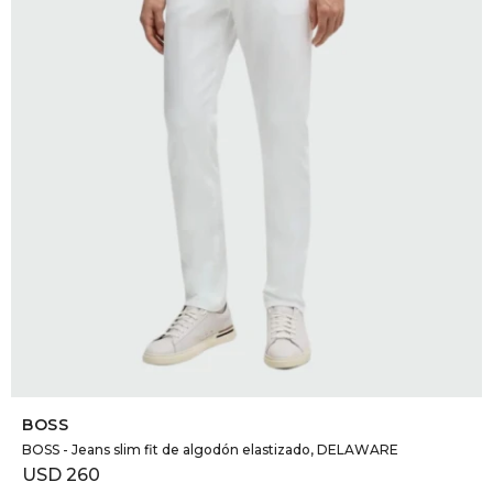
DR. VR
RAG &
MAISO
THEOR
BOTTE
BAO B
SELECCIONAR TALLE
BOSS
BOSS - Jeans slim fit de algodón elastizado, DELAWARE
USD
260