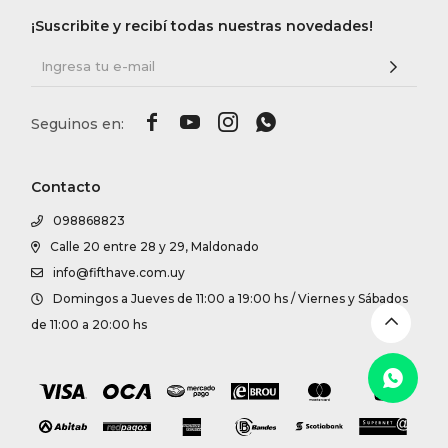
DR. VR
¡Suscribite y recibí todas nuestras novedades!
RAG &
MAISO




THEOR
Contacto
098868823
BOTTE
Calle 20 entre 28 y 29, Maldonado
info@fifthave.com.uy
Domingos a Jueves de 11:00 a 19:00 hs / Viernes y Sábados
BAO B
de 11:00 a 20:00 hs