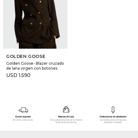
GOLDE
Trajes 
NEW ARRIVALS
Shorts
CANAD
HERN
SELECCIONAR TALLE
GOLDEN GOOSE
VALMO
Golden Goose- Blazer cruzado
de lana virgen con botones
USD
1.590
DIESEL
AMI PA
MILLER