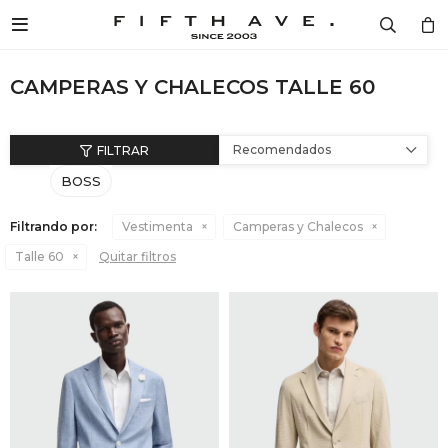

Diseñad
Mujer
Hombr
Cosmét
Home
Mujer / 
Mujer /
Mujer /
Mujer /
Mujer /
Hombre 
Hombre 
Hombre 
Hombre 
Hombre 
DISEÑADORES
CAMPERAS Y CHALECOS TALLE 60
Ver to
Ver to
Ver to
Ver to
Fragan
Ver to
Ver to
Ver to
Ver to
Fragan
LONG
CARTE
VESTI
CREMA
VER T
MUJER
Camper
Ver to
Camper
Ver to
Recomendados
MONCL
CALZA
CALZA
FRAGA
VELAS
BOSS
HOMBRE
Remer
Remer
BOSS
VESTI
ACCES
VER T
AROMA
Filtrando por:
Vestimenta
Camperas y Chalecos
COSMÉTICA
Camisa
Camisa
Talle 60
Quitar filtros
PHILIP
ACCES
CARTE
Buzos 
Buzos 
HOME
MARC 
COSMÉ
COSMÉ
Pantalo
Pantalo
SPECIAL PRICES
BALMA
VER T
VER T
Vestido
Ropa In
BLOG