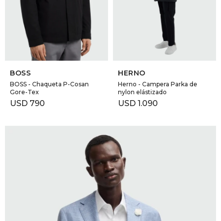
GOLDE
Trajes 
NEW ARRIVALS
Shorts
CANAD
SELECCIONAR TALLE
SELECCIONAR TALLE
HERN
BOSS
HERNO
BOSS - Chaqueta P-Cosan
Herno - Campera Parka de
Gore-Tex
nylon elástizado
VALMO
USD
790
USD
1.090
DIESEL
AMI PA
MILLER