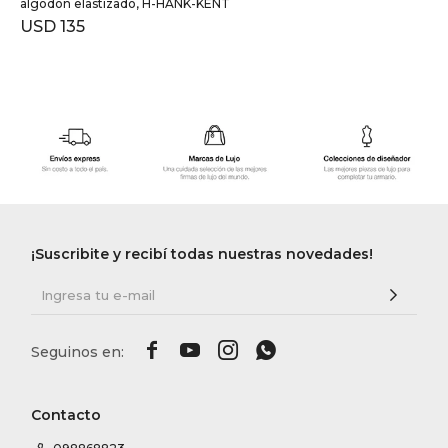
algodón elastizado, H-HANK-KENT
USD
135
¡Suscribite y recibí todas nuestras novedades!




Contacto