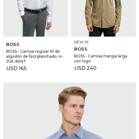
GOLDE
Trajes 
NEW ARRIVALS
Shorts
CANAD
SELECCIONAR TALLE
SELECCIONAR TALLE
NEW IN
HERN
BOSS
BOSS
BOSS - Camisa regular fit de
BOSS - Camisa manga larga
algodón de fácil planchado, H-
con logo
JOE-KENT
VALMO
USD
240
USD
165
DIESEL
AMI PA
MILLER