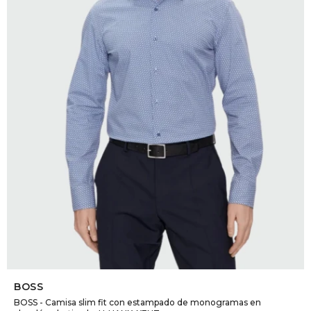
DR. VR
RAG &
MAISO
THEOR
BOTTE
BAO B
SELECCIONAR TALLE
BOSS
BOSS - Camisa slim fit con estampado de monogramas en