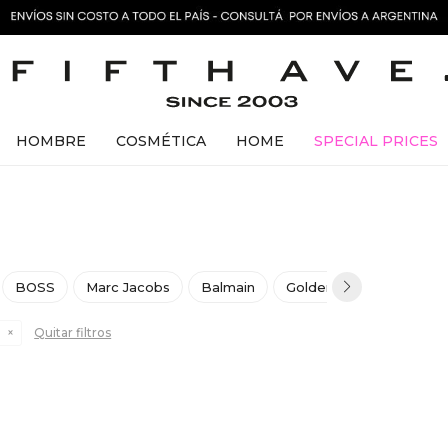
HOMBRE
COSMÉTICA
HOME
SPECIAL PRICES
BOSS
Marc Jacobs
Balmain
Golden Goose
J&M 
Quitar filtros