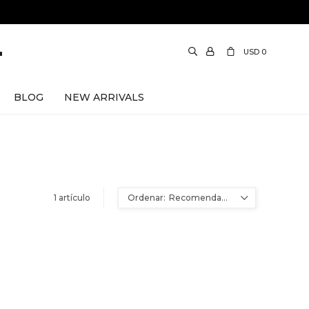
USD
0
BLOG
NEW ARRIVALS
Davidson
1 artículo
Bao Bao
Ami Paris
Recomendados