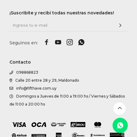
DR. VR
¡Suscribite y recibí todas nuestras novedades!
RAG &
MAISO




THEOR
Contacto
098868823
BOTTE
Calle 20 entre 28 y 29, Maldonado
info@fifthave.com.uy
BAO B
Domingos a Jueves de 11:00 a 19:00 hs / Viernes y Sábados
de 11:00 a 20:00 hs