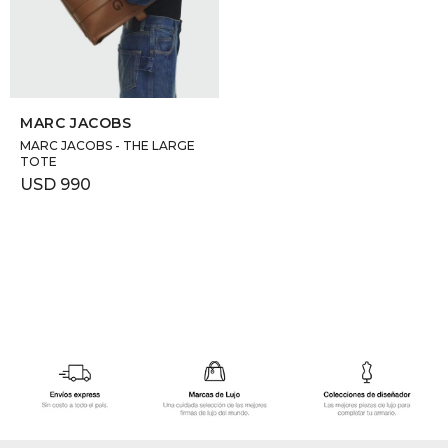
GOLDE
Trajes 
NEW ARRIVALS
Shorts
CANAD
SELECCIONAR TALLE
MARC JACOBS
HERN
MARC JACOBS - THE LARGE
TOTE
USD
990
VALMO
DIESEL
AMI PA
MILLER