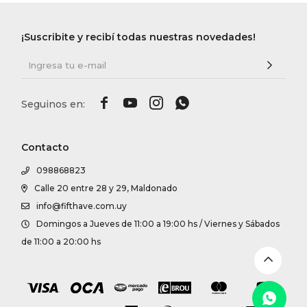
DR. VR
¡Suscribite y recibí todas nuestras novedades!
RAG &
MAISO




THEOR
Contacto
BOTTE
098868823
Calle 20 entre 28 y 29, Maldonado
info@fifthave.com.uy
BAO B
Domingos a Jueves de 11:00 a 19:00 hs / Viernes y Sábados
de 11:00 a 20:00 hs