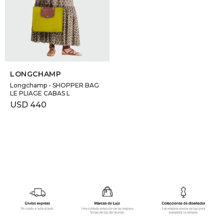
GOLDE
Trajes 
NEW ARRIVALS
Shorts
CANAD
SELECCIONAR TALLE
HERN
LONGCHAMP
Longchamp - SHOPPER BAG
LE PLIAGE CABAS L
VALMO
USD
440
DIESEL
AMI PA
MILLER