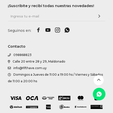
DR. VR
¡Suscribite y recibí todas nuestras novedades!
RAG &




MAISO
THEOR
Contacto
098868823
BOTTE
Calle 20 entre 28 y 29, Maldonado
info@fifthave.com.uy
Domingos a Jueves de 11:00 a 19:00 hs / Viernes y Sábados
BAO B
de 11:00 a 20:00 hs