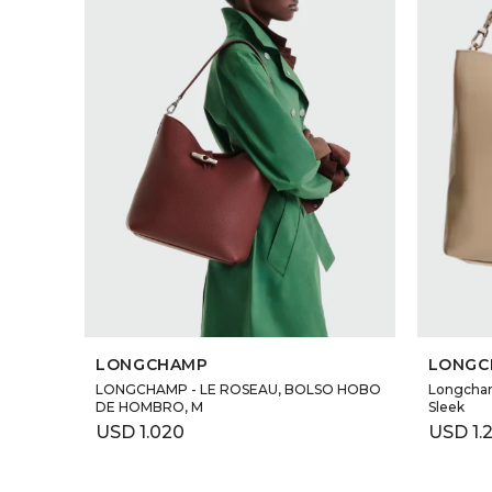
SELECCIONAR TALLE
LONGCHAMP
LONGC
LONGCHAMP - LE ROSEAU, BOLSO HOBO
Longcham
DE HOMBRO, M
Sleek
USD
1.020
USD
1.