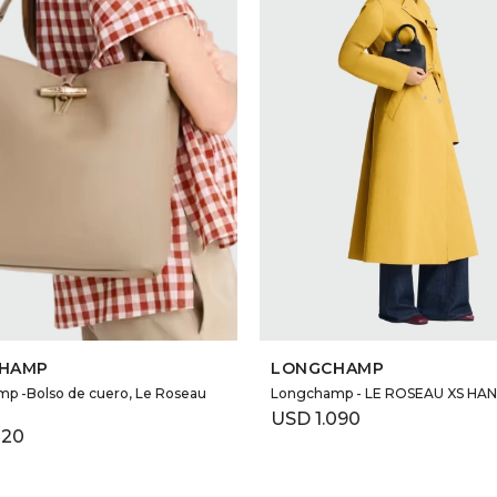
SELECCIONAR TALLE
SELECCIONAR TALLE
HAMP
LONGCHAMP
p -Bolso de cuero, Le Roseau
Longchamp - LE ROSEAU XS H
USD
1.090
220