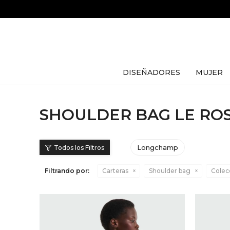
DISEÑADORES
MUJER
SHOULDER BAG LE RO
Longchamp
Filtrando por:
Carteras
Shoulder bag
Colec