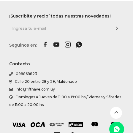
DR. VR
¡Suscribite y recibí todas nuestras novedades!
RAG &
MAISO




THEOR
Contacto
BOTTE
098868823
Calle 20 entre 28 y 29, Maldonado
info@fifthave.com.uy
BAO B
Domingos a Jueves de 11:00 a 19:00 hs / Viernes y Sábados
de 11:00 a 20:00 hs