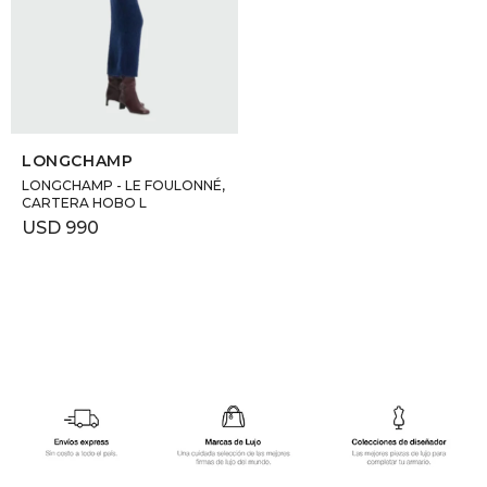
GOLDE
Trajes 
NEW ARRIVALS
Shorts
CANAD
SELECCIONAR TALLE
HERN
LONGCHAMP
LONGCHAMP - LE FOULONNÉ,
CARTERA HOBO L
VALMO
USD
990
DIESEL
AMI PA
MILLER