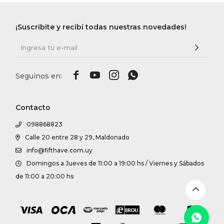
DR. VR
¡Suscribite y recibí todas nuestras novedades!
RAG &
MAISO




THEOR
Contacto
BOTTE
098868823
Calle 20 entre 28 y 29, Maldonado
info@fifthave.com.uy
BAO B
Domingos a Jueves de 11:00 a 19:00 hs / Viernes y Sábados
de 11:00 a 20:00 hs