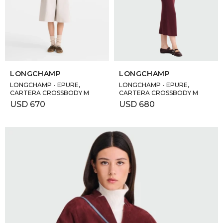
GOLDE
Trajes 
NEW ARRIVALS
Shorts
CANAD
SELECCIONAR TALLE
SELECCIONAR TALLE
HERN
LONGCHAMP
LONGCHAMP
LONGCHAMP - EPURE,
LONGCHAMP - EPURE,
CARTERA CROSSBODY M
CARTERA CROSSBODY M
VALMO
USD
670
USD
680
DIESEL
AMI PA
MILLER