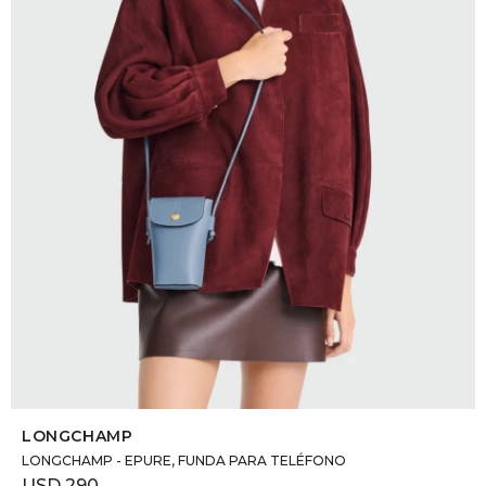
DR. VR
RAG &
MAISO
THEOR
BOTTE
BAO B
SELECCIONAR TALLE
LONGCHAMP
LONGCHAMP - EPURE, FUNDA PARA TELÉFONO
USD
290