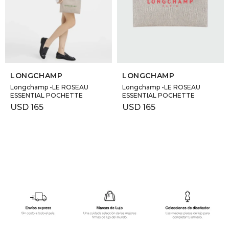
GOLDE
Trajes 
NEW ARRIVALS
Shorts
CANAD
SELECCIONAR TALLE
SELECCIONAR TALLE
HERN
LONGCHAMP
LONGCHAMP
Longchamp -LE ROSEAU
Longchamp -LE ROSEAU
ESSENTIAL POCHETTE
ESSENTIAL POCHETTE
VALMO
USD
165
USD
165
DIESEL
AMI PA
MILLER