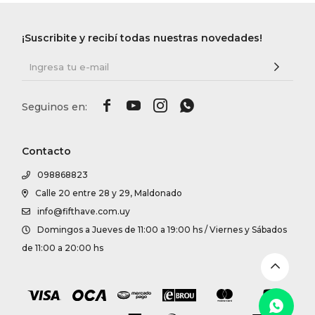
DR. VR
¡Suscribite y recibí todas nuestras novedades!
RAG &
MAISO




THEOR
Contacto
BOTTE
098868823
Calle 20 entre 28 y 29, Maldonado
info@fifthave.com.uy
BAO B
Domingos a Jueves de 11:00 a 19:00 hs / Viernes y Sábados
de 11:00 a 20:00 hs