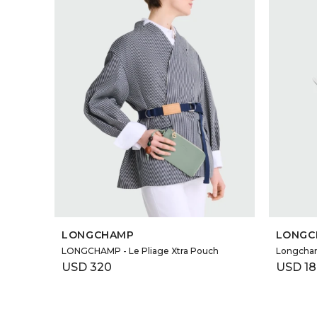
SELECCIONAR TALLE
LONGCHAMP
LONGC
LONGCHAMP - Le Pliage Xtra Pouch
Longcha
USD
320
USD
1