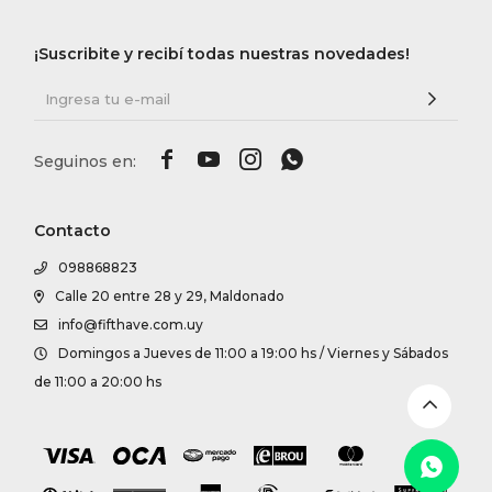
DR. VR
¡Suscribite y recibí todas nuestras novedades!
RAG &
MAISO




THEOR
Contacto
BOTTE
098868823
Calle 20 entre 28 y 29, Maldonado
info@fifthave.com.uy
BAO B
Domingos a Jueves de 11:00 a 19:00 hs / Viernes y Sábados
de 11:00 a 20:00 hs