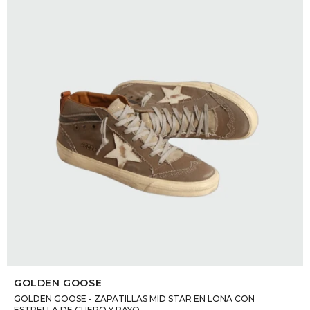
DR. VR
RAG &
MAISO
THEOR
BOTTE
BAO B
SELECCIONAR TALLE
GOLDEN GOOSE
GOLDEN GOOSE - ZAPATILLAS MID STAR EN LONA CON
ESTRELLA DE CUERO Y RAYO