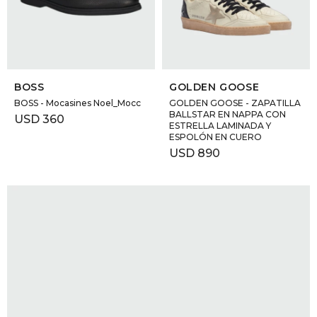
GOLDE
Trajes 
NEW ARRIVALS
Shorts
CANAD
SELECCIONAR TALLE
SELECCIONAR TALLE
BOSS
GOLDEN GOOSE
HERN
BOSS - Mocasines Noel_Mocc
GOLDEN GOOSE - ZAPATILLA
BALLSTAR EN NAPPA CON
USD
360
ESTRELLA LAMINADA Y
ESPOLÓN EN CUERO
VALMO
USD
890
DIESEL
AMI PA
MILLER