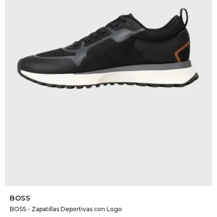
DR. VR
RAG &
MAISO
THEOR
BOTTE
BAO B
SELECCIONAR TALLE
BOSS
BOSS - Zapatillas Deportivas con Logo