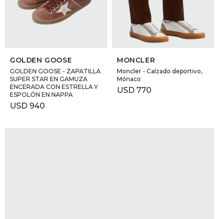
GOLDE
Trajes 
NEW ARRIVALS
Shorts
CANAD
SELECCIONAR TALLE
SELECCIONAR TALLE
GOLDEN GOOSE
MONCLER
HERN
GOLDEN GOOSE - ZAPATILLA
Moncler - Calzado deportivo,
SUPER STAR EN GAMUZA
Mónaco
ENCERADA CON ESTRELLA Y
USD
770
ESPOLÓN EN NAPPA
VALMO
USD
940
DIESEL
AMI PA
MILLER