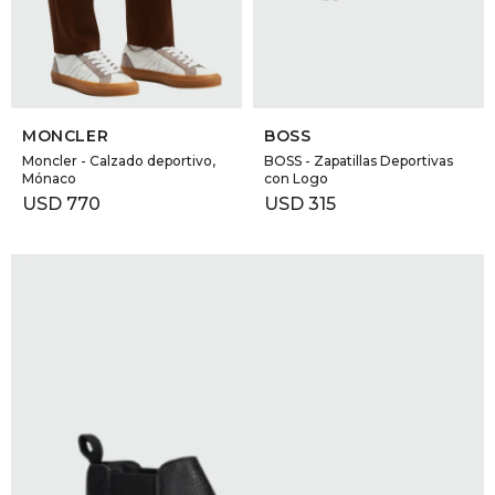
GOLDE
Trajes 
NEW ARRIVALS
Shorts
CANAD
SELECCIONAR TALLE
SELECCIONAR TALLE
MONCLER
BOSS
HERN
Moncler - Calzado deportivo,
BOSS - Zapatillas Deportivas
Mónaco
con Logo
USD
770
USD
315
VALMO
DIESEL
AMI PA
MILLER