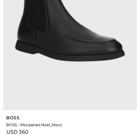
DR. VR
RAG &
MAISO
THEOR
BOTTE
BAO B
SELECCIONAR TALLE
BOSS
BOSS - Mocasines Noel_Mocc
USD
360