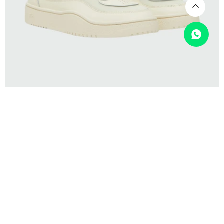
SELECCIONAR TALLE
DIESEL
DIESEL - Zapatillas S-Oval Skate
USD
295