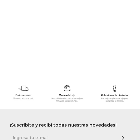
GOLDE
Trajes 
NEW ARRIVALS
Shorts
CANAD
HERN
VALMO
DIESEL
AMI PA
MILLER
¡Suscribite y recibí todas nuestras novedades!