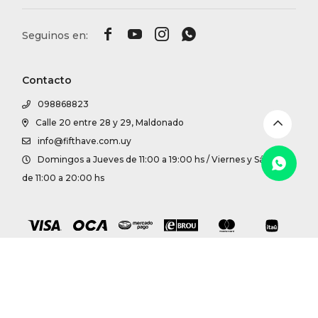
DR. VR




RAG &
Contacto
MAISO
098868823
Calle 20 entre 28 y 29, Maldonado
THEOR
info@fifthave.com.uy
Domingos a Jueves de 11:00 a 19:00 hs / Viernes y Sábados
BOTTE
de 11:00 a 20:00 hs
BAO B