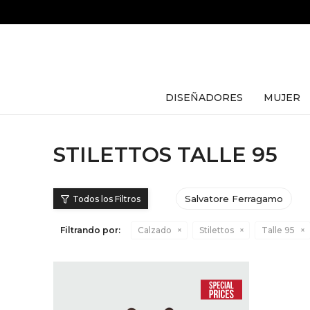
DISEÑADORES
MUJER
STILETTOS TALLE 95
Salvatore Ferragamo
Filtrando por:
Calzado
Stilettos
Talle 95