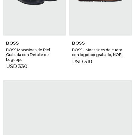
GOLDE
Trajes 
NEW ARRIVALS
Shorts
CANAD
SELECCIONAR TALLE
SELECCIONAR TALLE
HERN
BOSS
BOSS
BOSS Mocasines de Piel
BOSS - Mocasines de cuero
Grabada con Detalle de
con logotipo grabado, NOEL
Logotipo
VALMO
USD
310
USD
330
DIESEL
AMI PA
MILLER