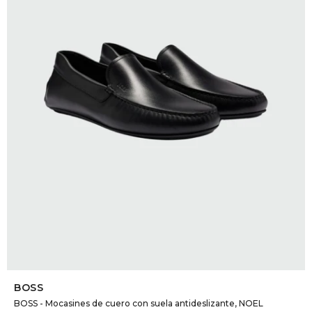
DR. VR
RAG &
MAISO
THEOR
BOTTE
BAO B
SELECCIONAR TALLE
BOSS
BOSS - Mocasines de cuero con suela antideslizante, NOEL