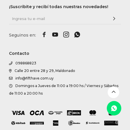
DR. VR
¡Suscribite y recibí todas nuestras novedades!
RAG &




MAISO
THEOR
Contacto
098868823
BOTTE
Calle 20 entre 28 y 29, Maldonado
info@fifthave.com.uy
Domingos a Jueves de 11:00 a 19:00 hs / Viernes y Sábados
BAO B
de 11:00 a 20:00 hs