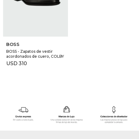
GOLDE
Trajes 
NEW ARRIVALS
Shorts
CANAD
SELECCIONAR TALLE
HERN
BOSS
BOSS - Zapatos de vestir
acordonados de cuero, COLBY
VALMO
USD
310
DIESEL
AMI PA
MILLER