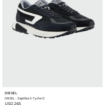
DR. VR
RAG &
MAISO
THEOR
BOTTE
BAO B
SELECCIONAR TALLE
DIESEL
DIESEL - Zaptillas S-Tyche D
USD
265