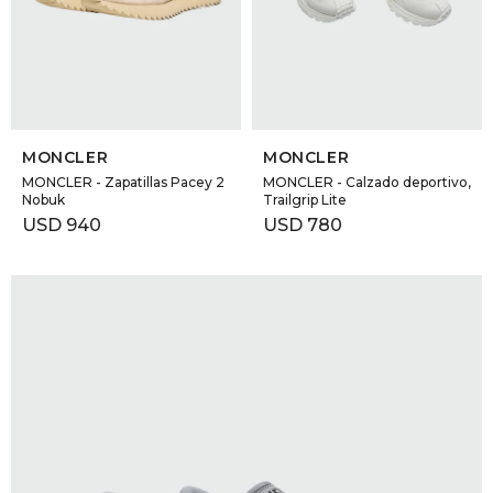
GOLDE
Trajes 
NEW ARRIVALS
Shorts
CANAD
SELECCIONAR TALLE
SELECCIONAR TALLE
HERN
MONCLER
MONCLER
MONCLER - Zapatillas Pacey 2
MONCLER - Calzado deportivo,
Nobuk
Trailgrip Lite
VALMO
USD
940
USD
780
DIESEL
AMI PA
MILLER