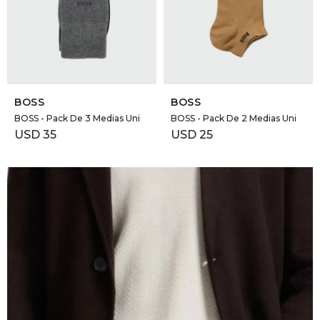
GOLDE
Trajes 
NEW ARRIVALS
Shorts
CANAD
SELECCIONAR TALLE
SELECCIONAR TALLE
HERN
BOSS
BOSS
BOSS - Pack De 3 Medias Uni
BOSS - Pack De 2 Medias Uni
USD
35
USD
25
VALMO
DIESEL
AMI PA
MILLER