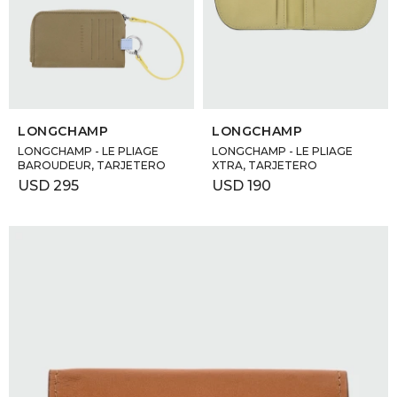
GOLDE
Trajes 
NEW ARRIVALS
Shorts
CANAD
SELECCIONAR TALLE
SELECCIONAR TALLE
HERN
LONGCHAMP
LONGCHAMP
LONGCHAMP - LE PLIAGE
LONGCHAMP - LE PLIAGE
BAROUDEUR, TARJETERO
XTRA, TARJETERO
VALMO
USD
295
USD
190
DIESEL
AMI PA
MILLER