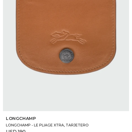
DR. VR
RAG &
MAISO
THEOR
BOTTE
BAO B
SELECCIONAR TALLE
LONGCHAMP
LONGCHAMP - LE PLIAGE XTRA, TARJETERO
USD
190