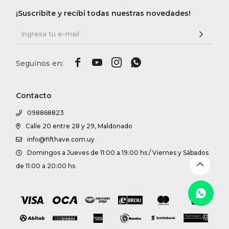
DR. VR
¡Suscribite y recibí todas nuestras novedades!
RAG &
MAISO




THEOR
Contacto
098868823
BOTTE
Calle 20 entre 28 y 29, Maldonado
info@fifthave.com.uy
Domingos a Jueves de 11:00 a 19:00 hs / Viernes y Sábados
BAO B
de 11:00 a 20:00 hs