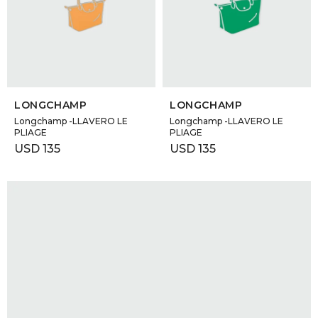
GOLDE
Trajes 
NEW ARRIVALS
Shorts
CANAD
SELECCIONAR TALLE
SELECCIONAR TALLE
HERN
LONGCHAMP
LONGCHAMP
Longchamp -LLAVERO LE
Longchamp -LLAVERO LE
PLIAGE
PLIAGE
VALMO
USD
135
USD
135
DIESEL
AMI PA
MILLER