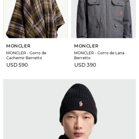
GOLDE
Trajes 
NEW ARRIVALS
Shorts
CANAD
SELECCIONAR TALLE
SELECCIONAR TALLE
HERN
MONCLER
MONCLER
MONCLER - Gorro de
MONCLER - Gorro de Lana
Cachemir Berretto
Berretto
VALMO
USD
590
USD
390
DIESEL
AMI PA
MILLER