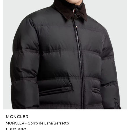
DR. VR
RAG &
MAISO
THEOR
BOTTE
BAO B
SELECCIONAR TALLE
MONCLER
MONCLER - Gorro de Lana Berretto
USD
390