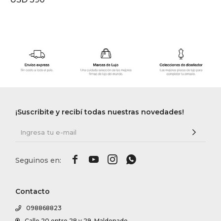
¡Suscribite y recibí todas nuestras novedades!




Contacto
098868823
Calle 20 entre 28 y 29, Maldonado