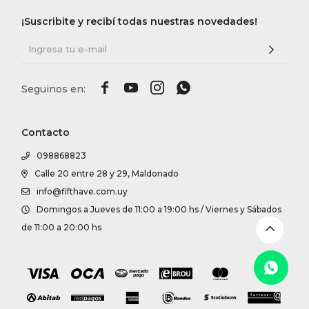
DR. VR
¡Suscribite y recibí todas nuestras novedades!
RAG &
MAISO




THEOR
Contacto
098868823
BOTTE
Calle 20 entre 28 y 29, Maldonado
info@fifthave.com.uy
BAO B
Domingos a Jueves de 11:00 a 19:00 hs / Viernes y Sábados
de 11:00 a 20:00 hs