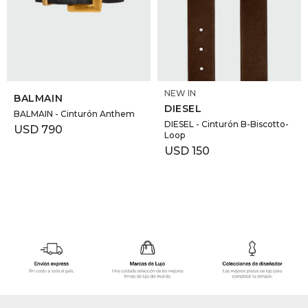
GOLDE
Trajes 
NEW ARRIVALS
Shorts
CANAD
SELECCIONAR TALLE
SELECCIONAR TALLE
NEW IN
HERN
BALMAIN
DIESEL
BALMAIN - Cinturón Anthem
DIESEL - Cinturón B-Biscotto-
USD
790
Loop
VALMO
USD
150
DIESEL
AMI PA
MILLER