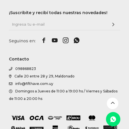
DR. VR
¡Suscribite y recibí todas nuestras novedades!
RAG &
MAISO




THEOR
Contacto
098868823
BOTTE
Calle 20 entre 28 y 29, Maldonado
info@fifthave.com.uy
BAO B
Domingos a Jueves de 11:00 a 19:00 hs / Viernes y Sábados
de 11:00 a 20:00 hs