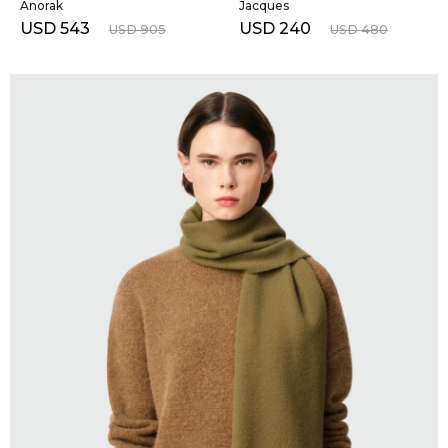
Anorak
Jacques
USD
543
USD
240
USD
905
USD
480