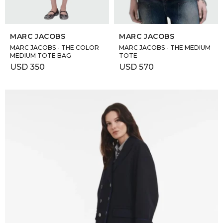
GOLDE
Trajes 
SELECCIONAR TALLE
SELECCIONAR TALLE
NEW ARRIVALS
MARC JACOBS
MARC JACOBS
Shorts
CANAD
MARC JACOBS - THE COLOR
MARC JACOBS - THE MEDIUM
MEDIUM TOTE BAG
TOTE
USD
350
USD
570
HERN
VALMO
DIESEL
AMI PA
MILLER