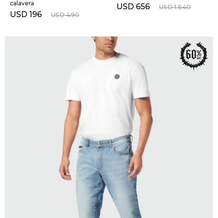
calavera
USD
656
USD
1.640
USD
196
USD
490