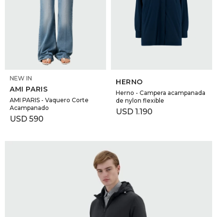
SELECCIONAR TALLE
SELECCIONAR TALLE
NEW IN
HERNO
AMI PARIS
Herno - Campera acampanada
AMI PARIS - Vaquero Corte
de nylon flexible
Acampanado
USD
1.190
USD
590