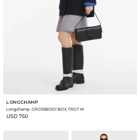
DR. VR
RAG &
MAISO
THEOR
BOTTE
SELECCIONAR TALLE
BAO B
LONGCHAMP
Longchamp -CROSSBODY BOX.TROT M
USD
750