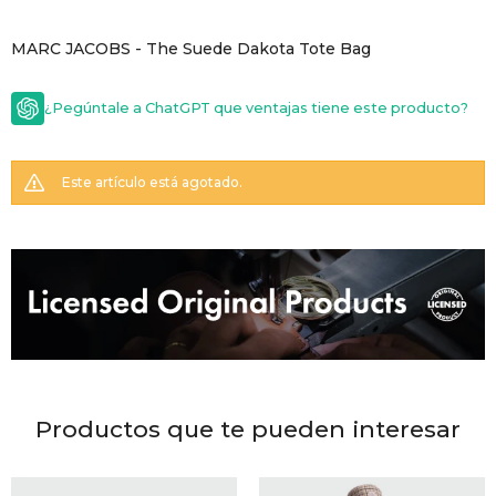
GOLDE
Trajes 
MARC JACOBS - The Suede Dakota Tote Bag
NEW ARRIVALS
Shorts
CANAD
¿Pegúntale a ChatGPT que ventajas tiene este producto?
HERN
Este artículo está agotado.
VALMO
DIESEL
AMI PA
Productos que te pueden interesar
MILLER