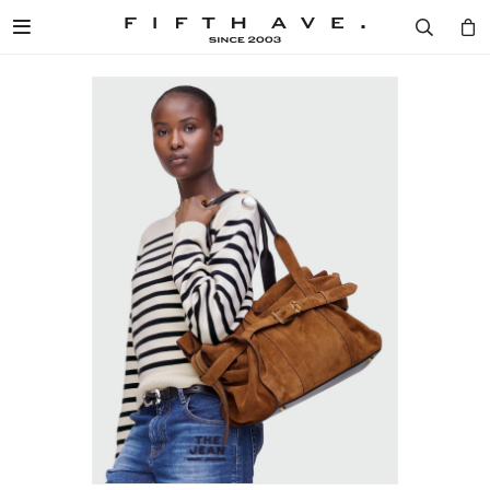

Diseñad
Mujer
Hombr
Cosmét
Home
Mujer / 
Mujer /
Mujer /
Mujer /
Mujer /
Hombre 
Hombre 
Hombre 
Hombre 
Hombre 
DISEÑADORES
Ver to
Ver to
Ver to
Ver to
Fragan
Ver to
Ver to
Ver to
Ver to
Fragan
LONG
CARTE
VESTI
CREMA
VER T
MUJER
Camper
Ver to
Camper
Ver to
MONCL
CALZA
CALZA
FRAGA
VELAS
HOMBRE
Remer
Remer
BOSS
VESTI
ACCES
VER T
AROMA
COSMÉTICA
Camisa
Camisa
PHILIP
ACCES
CARTE
Buzos 
Buzos 
HOME
MARC 
COSMÉ
COSMÉ
Pantalo
Pantalo
SPECIAL PRICES
BALMA
VER T
VER T
Vestido
Ropa In
BLOG