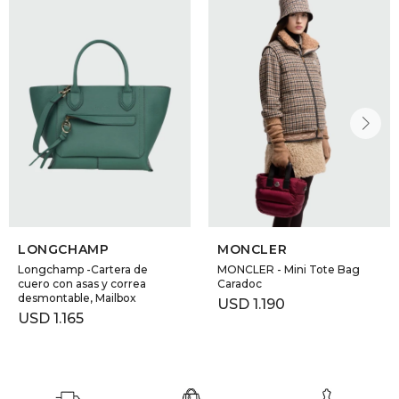
DR. VR
RAG &
MAISO
THEOR
BOTTE
LONGCHAMP
MONCLER
BAO B
Longchamp -Cartera de
MONCLER - Mini Tote Bag
cuero con asas y correa
Caradoc
desmontable, Mailbox
USD
1.190
USD
1.165