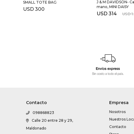
J & M DAVIDSON- Ca
SMALL TOTE BAG
mano, MINI DAISY
USD
300
USD
314
USD
1
Contacto
Empresa
Nosotros
098868823
Nuestros Loc
Calle 20 entre 28 y 29,
Contacto
Maldonado