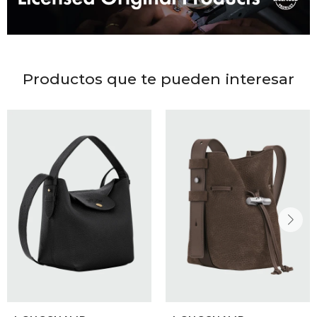
DR. VR
RAG &
Productos que te pueden interesar
MAISO
THEOR
BOTTE
BAO B