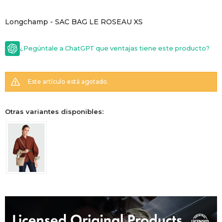
GOLDE
Trajes 
Longchamp - SAC BAG LE ROSEAU XS
NEW ARRIVALS
Shorts
CANAD
¿Pegúntale a ChatGPT que ventajas tiene este producto?
HERN
Este artículo está agotado.
VALMO
Otras variantes disponibles:
DIESEL
AMI PA
MILLER