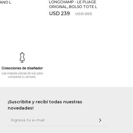
LONGCHAMP - LE PLIAGE
ANO L
cuero
ORIGINAL, BOLSO TOTE L
USD
USD
239
USD
265
¡Suscribite y recibí todas nuestras
novedades!