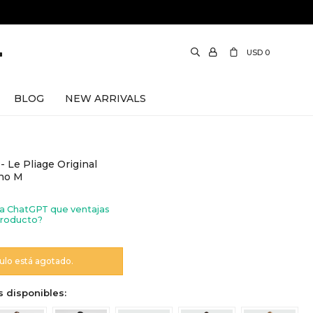
USD
0
BLOG
NEW ARRIVALS
Le Pliage Original
ano M
a ChatGPT que ventajas
producto?
culo está agotado.
s disponibles: