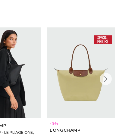
9
MP
LON
LONGCHAMP
- LE PLIAGE ONE,
Longc