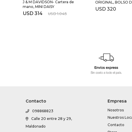
J & M DAVIDSON- Cartera de
ORIGINAL, BOLSO D
mano, MINI DAISY
USD
320
USD
314
USD
1.045
Contacto
Empresa
Nosotros
098868823
Nuestros Loc
Calle 20 entre 28 y 29,
Contacto
Maldonado