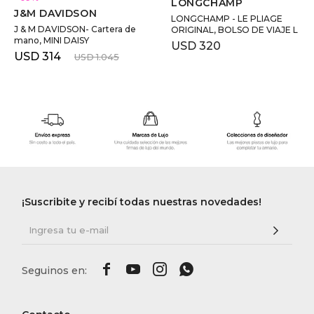
LONGCHAMP
J&M DAVIDSON
LONGCHAMP - LE PLIAGE
J & M DAVIDSON- Cartera de
ORIGINAL, BOLSO DE VIAJE L
mano, MINI DAISY
USD
320
USD
314
USD
1.045
¡Suscribite y recibí todas nuestras novedades!



