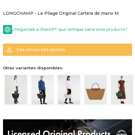
GOLDE
Trajes 
LONGCHAMP - Le Pliage Original Cartera de mano M
NEW ARRIVALS
Shorts
CANAD
¿Pegúntale a ChatGPT que ventajas tiene este producto?
HERN
Este artículo está agotado.
VALMO
Otras variantes disponibles:
DIESEL
AMI PA
MILLER