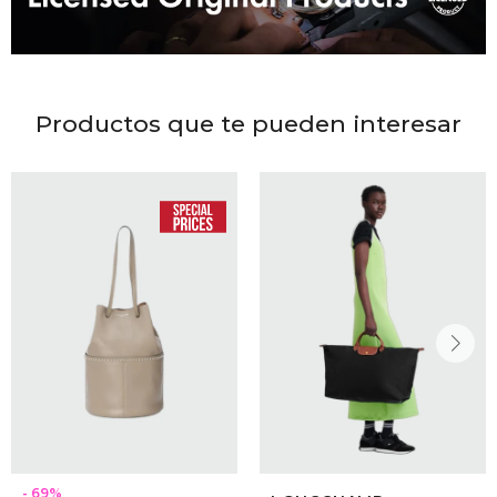
DR. VR
RAG &
Productos que te pueden interesar
MAISO
THEOR
BOTTE
BAO B
69