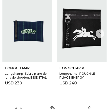
DR. VR
RAG &
MAISO
THEOR
BOTTE
LONGCHAMP
LONGCHAMP
BAO B
Longchamp -Sobre plano de
Longchamp- POUCH LE
lona de algódón, ESSENTIAL
PLIAGE ENERGY
USD
230
USD
240