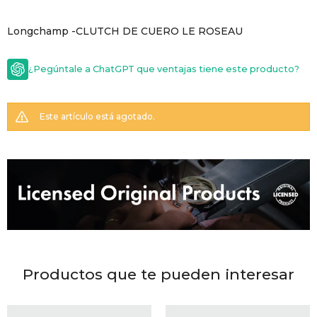
GOLDE
Trajes 
Longchamp -CLUTCH DE CUERO LE ROSEAU
NEW ARRIVALS
Shorts
CANAD
¿Pegúntale a ChatGPT que ventajas tiene este producto?
HERN
Este artículo está agotado.
VALMO
DIESEL
AMI PA
Productos que te pueden interesar
MILLER