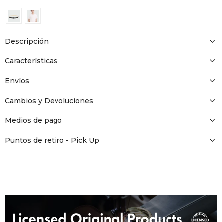
DR. VR
RAG &
Descripción
MAISO
Características
Envíos
THEOR
Cambios y Devoluciones
BOTTE
Medios de pago
Puntos de retiro - Pick Up
BAO B