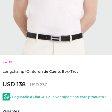
GOLDE
Trajes 
NEW ARRIVALS
Shorts
CANAD
HERN
VALMO
40
DIESEL
Longchamp -Cinturón de Cuero, Box-Trot
AMI PA
USD
138
USD
230
MILLER
¿Pegúntale a ChatGPT que ventajas tiene este producto?
Variantes: