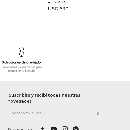
ROSEAU S
TOTE
USD
630
USD
¡Suscribite y recibí todas nuestras
novedades!



