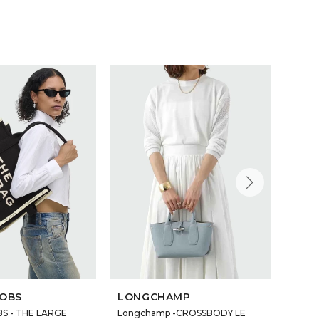
COBS
LONGCHAMP
LON
S - THE LARGE
Longchamp -CROSSBODY LE
LONG